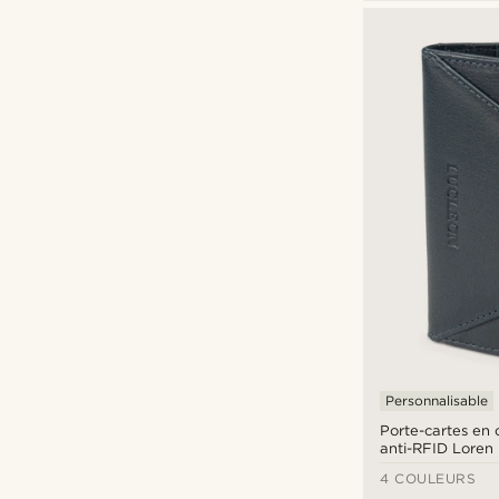
Collin Rowe
(1)
Fort Tempus
(4)
Lucleon
(24)
Tommy Hilfiger
(1)
€
€
Types de personnalisation
Estampe
(13)
Gravure
(5)
Personnalisable
Porte-cartes en c
anti-RFID Loren
4 COULEURS