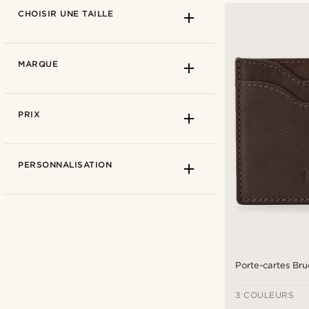
CHOISIR UNE TAILLE
MARQUE
PRIX
PERSONNALISATION
S : 4-5 cartes
(16)
Porte-cartes Br
M : 5-8 cartes
(12)
3 COULEURS
L : 8-20 cartes
(9)