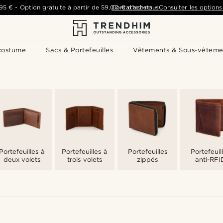
,95 €
-
Option gratuite à partir de
59,00 €
Contactez-nous
d'achats
-
Consulter les options 
costume
Sacs & Portefeuilles
Vêtements & Sous-vêteme
Portefeuilles à
Portefeuilles à
Portefeuilles
Portefeuil
deux volets
trois volets
zippés
anti-RFI