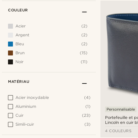
COULEUR
Acier
(2)
Argent
(2)
Bleu
(2)
Brun
(15)
Noir
(11)
MATÉRIAU
Acier inoxydable
(4)
Aluminium
(1)
Personnalisable
Cuir
(23)
Portefeuille et p
Lincoln en cuir 
Simili-cuir
(3)
bleu cobalt anti
4 COULEURS