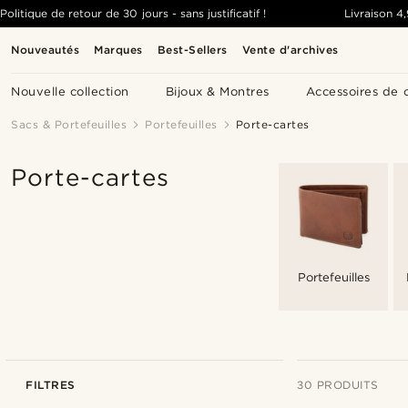
Politique de retour de 30 jours - sans justificatif !
Livraison
4
Nouveautés
Marques
Best-Sellers
Vente d'archives
Nouvelle collection
Bijoux & Montres
Accessoires de 
Sacs & Portefeuilles
Portefeuilles
Porte-cartes
Porte-cartes
Portefeuilles
FILTRES
30 PRODUITS