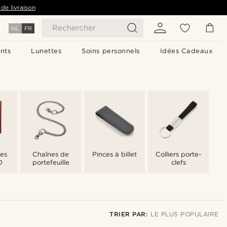
de livraison
Rechercher
NL
FR
nts
Lunettes
Soins personnels
Idées Cadeaux
les
Chaînes de
Pinces à billet
Colliers porte-
D
portefeuille
clefs
TRIER PAR:
LE PLUS POPULAIRE