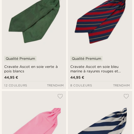
Qualité Premium
Qualité Premium
Cravate Ascot en soie verte à
Cravate Ascot en soie bleu
pois blancs
marine à rayures rouges et
dorées
44,95 €
44,95 €
12 COULEURS
TRENDHIM
8 COULEURS
TRENDHIM