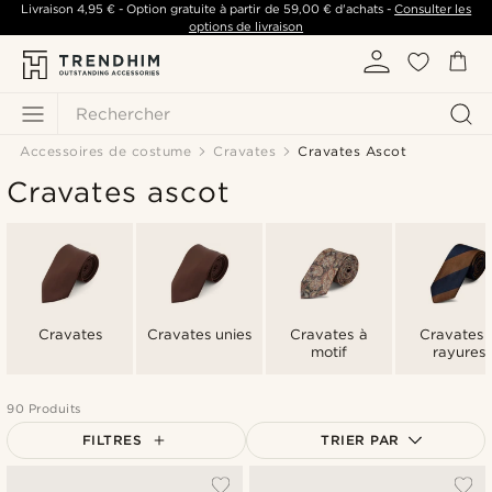
Livraison
4,95 €
- Option gratuite à partir de
59,00 €
d'achats -
Consulter les
options de livraison
Rechercher
Accessoires de costume
Cravates
Cravates Ascot
Cravates ascot
Cravates
Cravates unies
Cravates à
Cravates 
motif
rayures
90 Produits
FILTRES
TRIER PAR
Le plus populaire