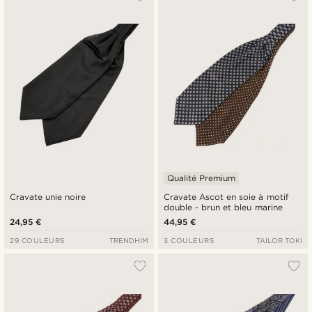
Nouveautés
Prix croissant
Prix décroissant
Qualité Premium
Cravate unie noire
Cravate Ascot en soie à motif
double - brun et bleu marine
24,95 €
44,95 €
29 COULEURS
TRENDHIM
3 COULEURS
TAILOR TOKI