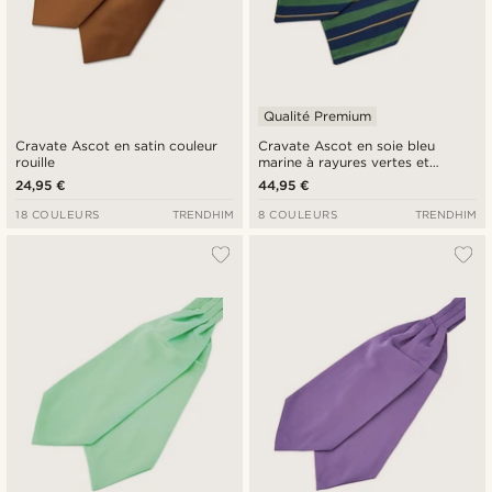
Qualité Premium
Cravate Ascot en satin couleur
Cravate Ascot en soie bleu
rouille
marine à rayures vertes et
dorées
24,95 €
44,95 €
18 COULEURS
TRENDHIM
8 COULEURS
TRENDHIM