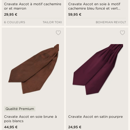
Cravate Ascot à motif cachemire
Cravate Ascot en soie à motif
or et marron
cachemire bleu foncé et vert
foncé
29,95 €
59,95 €
6 COULEURS
TAILOR TOKI
BOHEMIAN REVOLT
Qualité Premium
Cravate Ascot en soie brune à
Cravate Ascot en satin pourpre
pois blancs
44,95 €
24,95 €