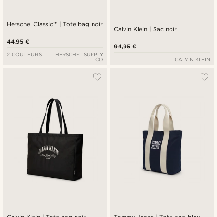
Herschel Classic™ | Tote bag noir
Calvin Klein | Sac noir
44,95 €
94,95 €
2 COULEURS
HERSCHEL SUPPLY
CO
CALVIN KLEIN
Calvin Klein | Tote bag noir
Tommy Jeans | Tote bag bleu