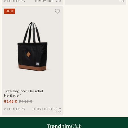
2 COULEURS
TOMMY HILFIGER
CO
-10%
Tote bag noir Herschel
Heritage™
85,45 €
94,95 €
2 COULEURS
HERSCHEL SUPPLY
CO