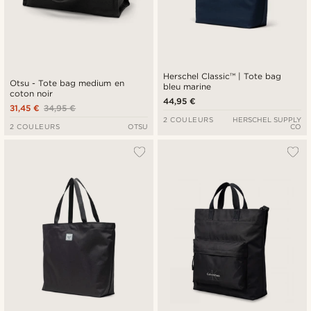
Herschel Classic™ | Tote bag
Otsu - Tote bag medium en
bleu marine
coton noir
44,95 €
31,45 €
34,95 €
2 COULEURS
HERSCHEL SUPPLY
2 COULEURS
OTSU
CO