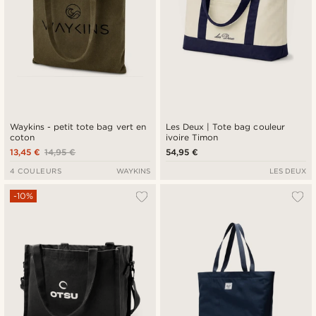
Waykins - petit tote bag vert en
Les Deux | Tote bag couleur
coton
ivoire Timon
13,45 €
14,95 €
54,95 €
4 COULEURS
WAYKINS
LES DEUX
-10%