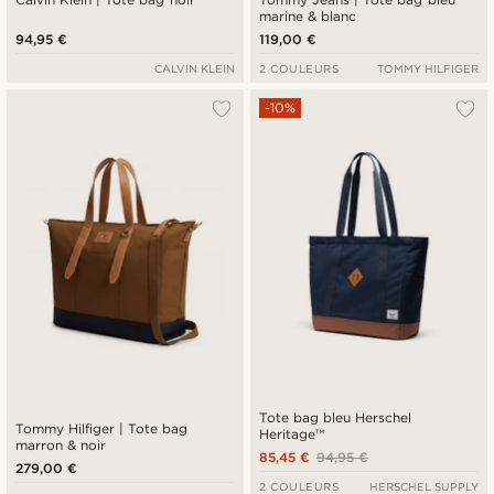
marine & blanc
94,95 €
119,00 €
CALVIN KLEIN
2 COULEURS
TOMMY HILFIGER
-10%
Tote bag bleu Herschel
Tommy Hilfiger | Tote bag
Heritage™
marron & noir
85,45 €
94,95 €
279,00 €
2 COULEURS
HERSCHEL SUPPLY