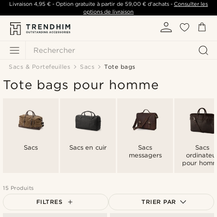
Livraison
4,95 €
- Option gratuite à partir de
59,00 €
d'achats -
Consulter les
options de livraison
Rechercher
Sacs & Portefeuilles
Sacs
Tote bags
Tote bags pour homme
Sacs
Sacs en cuir
Sacs
Sacs
messagers
ordinateu
pour hom
15 Produits
FILTRES
TRIER PAR