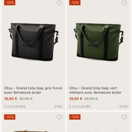
Le plus populaire
-10%
-10%
Nouveautés
Prix croissant
Prix décroissant
Otsu - Grand tote bag gris foncé
Otsu - Grand tote bag vert
avec fermeture éclair
militaire avec fermeture éclair
35,95 €
39,95 €
35,95 €
39,95 €
2 COULEURS
OTSU
2 COULEURS
OTSU
-10%
-10%