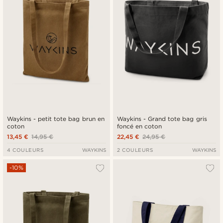
Waykins - petit tote bag brun en
Waykins - Grand tote bag gris
coton
foncé en coton
13,45 €
14,95 €
22,45 €
24,95 €
4 COULEURS
WAYKINS
2 COULEURS
WAYKINS
-10%