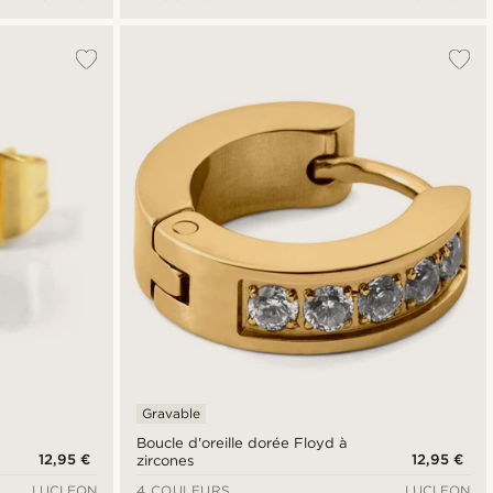
Gravable
Boucle d'oreille dorée Floyd à
12,95 €
12,95 €
zircones
LUCLEON
4 COULEURS
LUCLEON