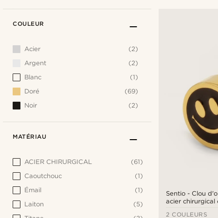
COULEUR
Acier
(2)
Argent
(2)
Blanc
(1)
Doré
(69)
Noir
(2)
MATÉRIAU
ACIER CHIRURGICAL
(61)
Caoutchouc
(1)
Émail
(1)
Sentio - Clou d'o
acier chirurgica
Laiton
(5)
2 COULEURS