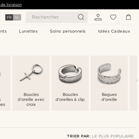
de livraison
Rechercher
FR
NL
nts
Lunettes
Soins personnels
Idées Cadeaux
Boucles
Boucles
Bagues
s
d'oreille avec
d'oreilles à clip
d'oreille
ues
croix
TRIER PAR:
LE PLUS POPULAIRE