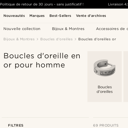
Politique de retour de 30 jours - sans justificatif !
Livraison
4
Nouveautés
Marques
Best-Sellers
Vente d'archives
Nouvelle collection
Bijoux & Montres
Accessoires de 
Bijoux & Montres
Boucles d'oreilles
Boucles d'oreilles or
Boucles d'oreille en
or pour homme
Boucles
d'oreilles
FILTRES
69 PRODUITS