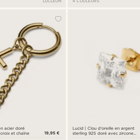
LUCLEON
4 COULEURS
en acier doré
Lucid | Clou d'oreille en argent
19,95 €
croix et chaîne
sterling 925 doré avec zircone
carrée - 6 mm