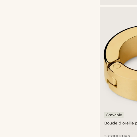
Fort Tempus
(1)
Lucleon
(60)
Moody Mason
(1)
Otsu
(7)
€
€
Types de personnalisation
Gravure
(14)
Gravable
Boucle d'oreille
5 COULEURS