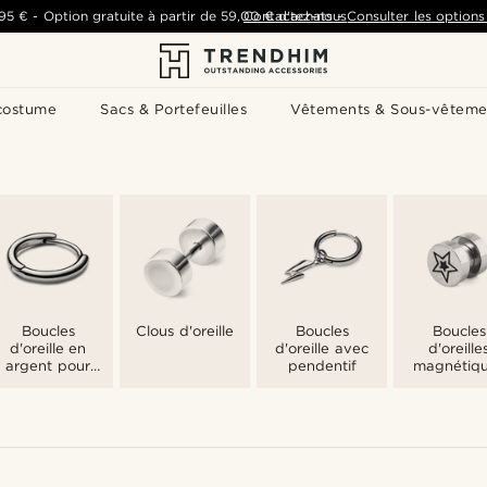
,95 €
-
Option gratuite à partir de
59,00 €
Contactez-nous
d'achats
-
Consulter les options 
costume
Sacs & Portefeuilles
Vêtements & Sous-vêteme
Boucles
Clous d'oreille
Boucles
Boucles
d'oreille en
d'oreille avec
d'oreille
argent pour
pendentif
magnétiq
homme