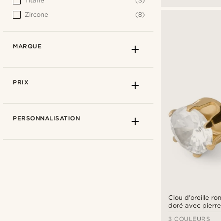
Titane
(3)
Zircone
(8)
MARQUE
PRIX
PERSONNALISATION
Clou d'oreille r
doré avec pierre
MM
3 COULEURS