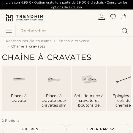
Livraison
4,95 €
- Option gratuite à partir de
59,00 €
d'achats -
Consulter les
options de livraison
Rechercher
Accessoires de costume
Pinces à cravate
Chaîne à cravates
CHAÎNE À CRAVATES
Pinces à
Pinces à
Sets de pince à
Épingles 
cravate
cravate pour
cravate et
cols de
cravates slim
boutons de
chemises
manchette
2 Produits
FILTRES
TRIER PAR