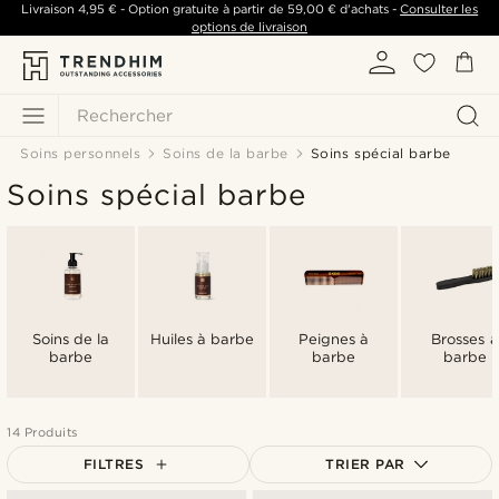
Livraison
4,95 €
- Option gratuite à partir de
59,00 €
d'achats -
Consulter les
options de livraison
Rechercher
Soins personnels
Soins de la barbe
Soins spécial barbe
Soins spécial barbe
Soins de la
Huiles à barbe
Peignes à
Brosses à
barbe
barbe
barbe
14 Produits
FILTRES
TRIER PAR