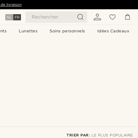
de livraison
Rechercher
NL
FR
nts
Lunettes
Soins personnels
Idées Cadeaux
TRIER PAR:
LE PLUS POPULAIRE