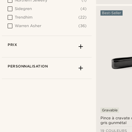
Northern Jewelry
(1)
Sidegren
(4)
Best-Seller
Trendhim
(22)
Warren Asher
(36)
PRIX
PERSONNALISATION
Gravable
Pince à cravate 
gris gunmétal
19 COULEURS