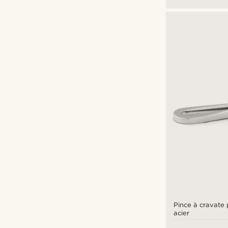
€
€
Types de personnalisation
Gravure
(49)
Pince à cravate 
acier