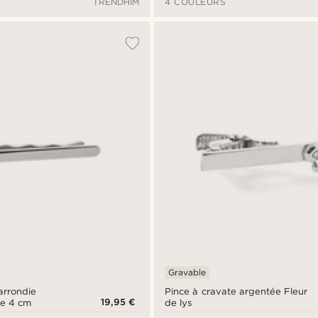
TRENDHIM
4 COULEURS
Gravable
arrondie
Pince à cravate argentée Fleur
19,95 €
de 4 cm
de lys