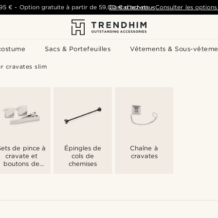
,95 €
-
Option gratuite à partir de
59,00 €
Contactez-nous
d'achats
-
Consulter les options 
costume
Sacs & Portefeuilles
Vêtements & Sous-vêteme
r cravates slim
Sets de pince à
Épingles de
Chaîne à
cravate et
cols de
cravates
boutons de
chemises
manchette