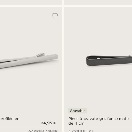
Gravable
profilée en
Pince à cravate gris foncé mate
24,95 €
de 4 cm
WARREN ASHER
4 COULEURS