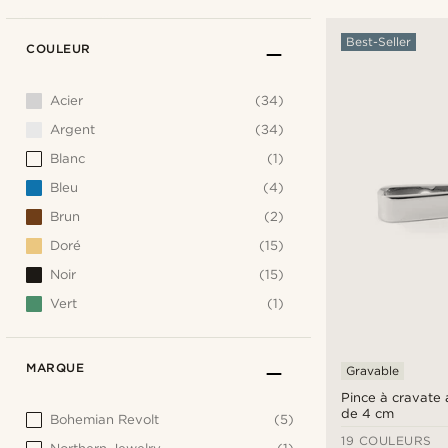
Best-Seller
COULEUR
Acier
(34)
Argent
(34)
Blanc
(1)
Bleu
(4)
Brun
(2)
Doré
(15)
Noir
(15)
Vert
(1)
MARQUE
Gravable
Pince à cravate 
de 4 cm
Bohemian Revolt
(5)
19 COULEURS