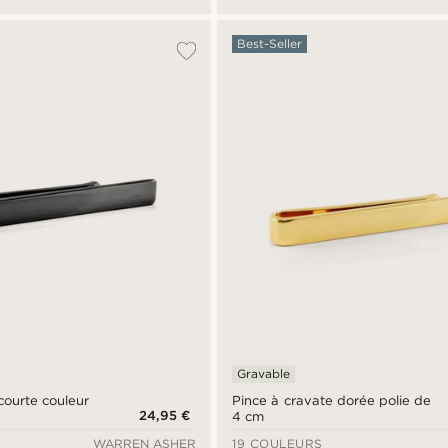
Best-Seller
Gravable
courte couleur
Pince à cravate dorée polie de
24,95 €
4 cm
WARREN ASHER
19 COULEURS