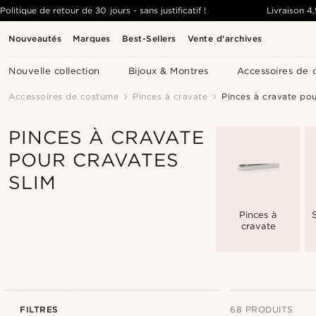
Politique de retour de 30 jours - sans justificatif !
Livraison
4
Nouveautés
Marques
Best-Sellers
Vente d'archives
Nouvelle collection
Bijoux & Montres
Accessoires de 
Accessoires de costume
Pinces à cravate
Pinces à cravate pou
PINCES À CRAVATE
POUR CRAVATES
SLIM
Pinces à
cravate
FILTRES
68 PRODUITS