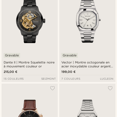
Gravable
Gravable
Dante II | Montre Squelette noire
Vector | Montre octogonale en
à mouvement couleur or
acier inoxydable couleur argent
avec cadran blanc
215,00 €
199,00 €
15 COULEURS
SEIZMONT
7 COULEURS
LUCLEON