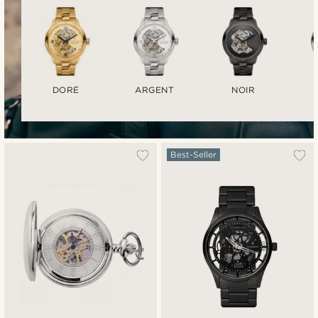
DORÉ
ARGENT
NOIR
Best-Seller