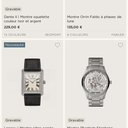
Gravable
Dante II | Montre squelette
Montre Orrin Faldo à phases de
couleur noir et argent
lune
229,00 €
135,00 €
15 COULEURS
SEIZMONT
6 COULEURS
FAWLER
Nouveauté
Gravable
Gravable
Legacy | Montre rétro carrée
Montre Phantom Stephano