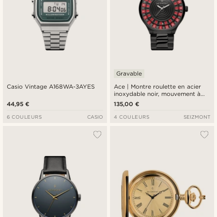
Gravable
Casio Vintage A168WA-3AYES
Ace | Montre roulette en acier
inoxydable noir, mouvement à
quartz
44,95 €
135,00 €
6 COULEURS
CASIO
4 COULEURS
SEIZMONT