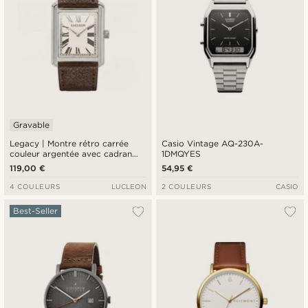
Gravable
Legacy | Montre rétro carrée
Casio Vintage AQ-230A-
couleur argentée avec cadran
1DMQYES
crème à chiffres romains et
119,00 €
54,95 €
bracelet en cuir marron foncé
4 COULEURS
LUCLEON
2 COULEURS
CASIO
Best-Seller