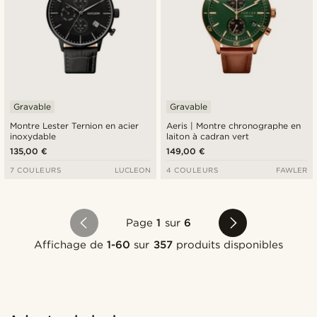
Gravable
Gravable
Montre Lester Ternion en acier
Aeris | Montre chronographe en
inoxydable
laiton à cadran vert
135,00 €
149,00 €
7 COULEURS
LUCLEON
4 COULEURS
FAWLER
Page
1
sur
6
Affichage de
1-60
sur
357
produits disponibles
Acheter le look
Ache