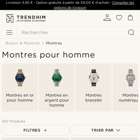
Livraison
4,95 €
- Option gratuite à partir de
59,00 €
d'achats -
Consulter les
options de livraison
Rechercher
Bijoux & Montres
Montres
Montres pour homme
Montres en or
Montres en
Montres
Montres
pour homme
argent pour
bracelet
numérique
homme
357 Produits
FILTRES
TRIER PAR