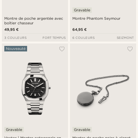
Gravable
Montre de poche argentée avec
Montre Phantom Seymour
boîtier chasseur
49,95 €
64,95 €
3 COULEURS
FORT TEMPUS
6 COULEURS
SEIZMONT
Nouveauté
Gravable
Gravable
Vector | Montre octogonale en
Montre de poche noire à clapet