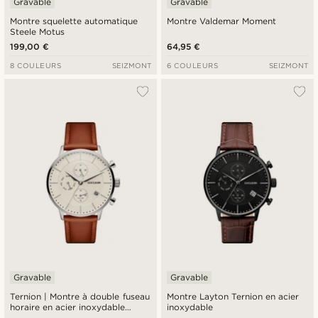
Gravable
Gravable
Montre squelette automatique
Montre Valdemar Moment
Steele Motus
199,00 €
64,95 €
8 COULEURS
SEIZMONT
6 COULEURS
SEIZMONT
Gravable
Gravable
Ternion | Montre à double fuseau
Montre Layton Ternion en acier
horaire en acier inoxydable
inoxydable
argent et crème