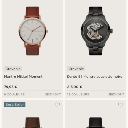
Gravable
Gravable
Montre Mikkel Moment
Dante II | Montre squelette noire
79,95 €
215,00 €
9 COULEURS
SEIZMONT
15 COULEURS
SEIZMONT
Best-Seller