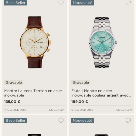
Le plus populaire
Best-Seller
Nouveauté
Nouveautés
Prix croissant
Prix décroissant
Gravable
Gravable
Montre Laurens Ternion en acier
Flute | Montre en acier
inoxydable
inoxydable couleur argent avec
cadran soleillé bleu clair et
135,00 €
189,00 €
bracelet Jubilee
7 COULEURS
LUCLEON
9 COULEURS
LUCLEON
Best-Seller
Nouveauté