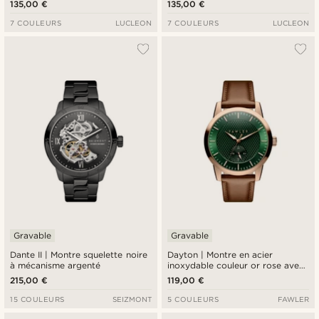
135,00 €
135,00 €
7 COULEURS
LUCLEON
7 COULEURS
LUCLEON
Gravable
Gravable
Dante II | Montre squelette noire
Dayton | Montre en acier
à mécanisme argenté
inoxydable couleur or rose avec
cadran vert texturé
215,00 €
119,00 €
15 COULEURS
SEIZMONT
5 COULEURS
FAWLER