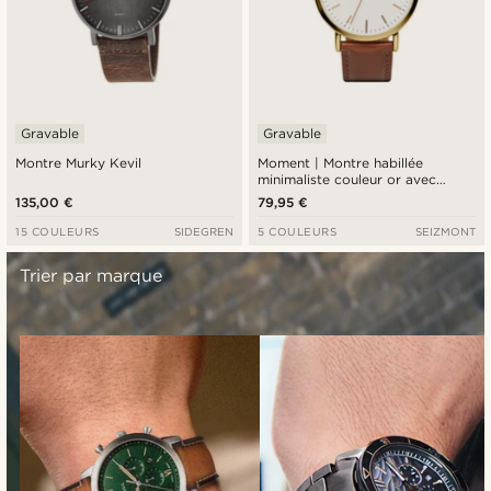
Gravable
Gravable
Montre Murky Kevil
Moment | Montre habillée
minimaliste couleur or avec
mouvement analogique à quartz,
135,00 €
79,95 €
cadran blanc & bracelet en cuir
couleur rouille
15 COULEURS
SIDEGREN
5 COULEURS
SEIZMONT
Trier par marque