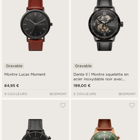
Gravable
Gravable
Montre Lucas Moment
Dante II | Montre squelette en
acier inoxydable noir avec
bracelet en cuir
64,95 €
199,00 €
9 COULEURS
SEIZMONT
5 COULEURS
SEIZMONT