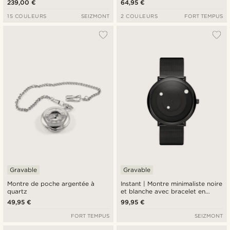
239,00 €
64,95 €
15 COULEURS
SEIZMONT
2 COULEURS
FORT TEMPUS
Gravable
Gravable
Montre de poche argentée à
Instant | Montre minimaliste noire
quartz
et blanche avec bracelet en
maille milanaise
49,95 €
99,95 €
FORT TEMPUS
SEIZMONT