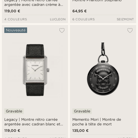
argentée avec cadran crème à
chiffres romains et bracelet en
119,00 €
64,95 €
cuir noir
4 COULEURS
LUCLEON
6 COULEURS
SEIZMONT
Nouveauté
Gravable
Gravable
Legacy | Montre rétro carrée
Memento Mori | Montre de
argentée avec cadran blanc et
poche à tête de mort
bracelet en cuir noir
119,00 €
135,00 €