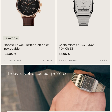
Gravable
Montre Lowell Ternion en acier
Casio Vintage AQ-230A-
inoxydable
7DMQYES
135,00 €
54,95 €
7 COULEURS
LUCLEON
2 COULEURS
CASIO
Trouvez votre couleur préférée