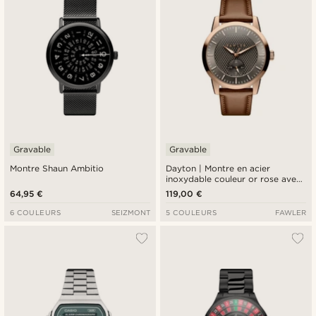
Gravable
Gravable
Montre Shaun Ambitio
Dayton | Montre en acier
inoxydable couleur or rose avec
cadran gris texturé
64,95 €
119,00 €
6 COULEURS
SEIZMONT
5 COULEURS
FAWLER