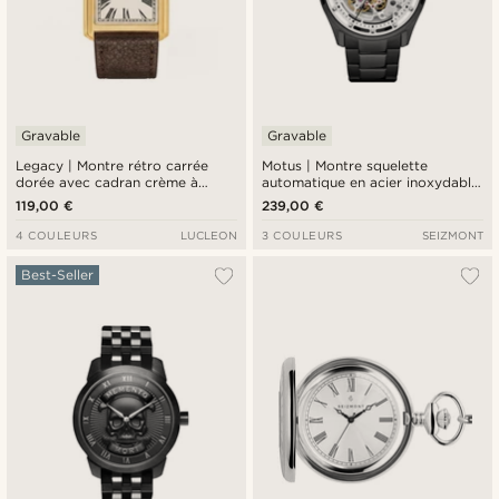
Gravable
Gravable
Legacy | Montre rétro carrée
Motus | Montre squelette
dorée avec cadran crème à
automatique en acier inoxydable
chiffres romains et bracelet en
noir
119,00 €
239,00 €
cuir brun foncé
4 COULEURS
LUCLEON
3 COULEURS
SEIZMONT
Best-Seller