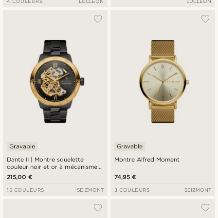
4 COULEURS
LUCLEON
LUCLEON
Gravable
Gravable
Dante II | Montre squelette
Montre Alfred Moment
couleur noir et or à mécanisme
doré
215,00 €
74,95 €
15 COULEURS
SEIZMONT
3 COULEURS
SEIZMONT