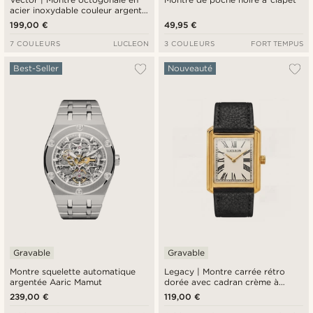
acier inoxydable couleur argent
avec cadran noir
199,00 €
49,95 €
7 COULEURS
LUCLEON
3 COULEURS
FORT TEMPUS
Best-Seller
Nouveauté
Gravable
Gravable
Montre squelette automatique
Legacy | Montre carrée rétro
argentée Aaric Mamut
dorée avec cadran crème à
chiffres romains et bracelet en
239,00 €
119,00 €
cuir noir