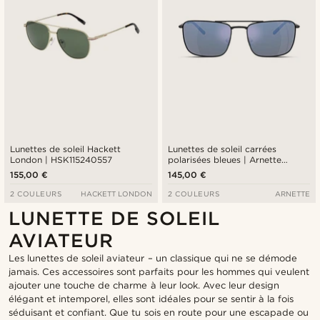
Lunettes de soleil Hackett
Lunettes de soleil carrées
London | HSK115240557
polarisées bleues | Arnette
0AN3088
155,00 €
145,00 €
2 COULEURS
HACKETT LONDON
2 COULEURS
ARNETTE
LUNETTE DE SOLEIL
AVIATEUR
Les lunettes de soleil aviateur – un classique qui ne se démode
jamais. Ces accessoires sont parfaits pour les hommes qui veulent
ajouter une touche de charme à leur look. Avec leur design
élégant et intemporel, elles sont idéales pour se sentir à la fois
séduisant et confiant. Que tu sois en route pour une escapade ou