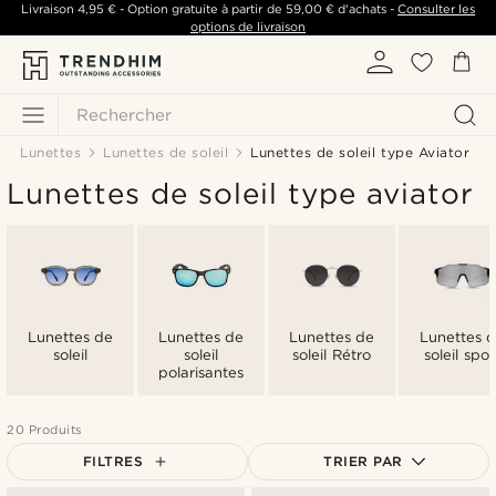
Livraison
4,95 €
- Option gratuite à partir de
59,00 €
d'achats -
Consulter les
options de livraison
Rechercher
Lunettes
Lunettes de soleil
Lunettes de soleil type Aviator
Lunettes de soleil type aviator
Lunettes de
Lunettes de
Lunettes de
Lunettes 
soleil
soleil
soleil Rétro
soleil spor
polarisantes
20 Produits
FILTRES
TRIER PAR