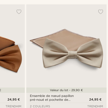
Le plus populaire
Nouveautés
Prix croissant
Prix décroissant
€
Valeur du lot - 29,90 €
Ensemble de nœud papillon
24,95 €
24,95 €
pré-noué et pochette de
costume couleur champagne
TRENDHIM
2 COULEURS
TRENDHIM