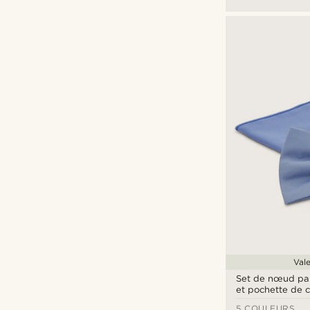
Vale
Set de nœud pap
et pochette de 
bleu clair
5 COULEURS