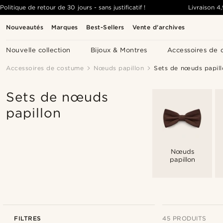
Politique de retour de 30 jours - sans justificatif !
Livraison
4
Nouveautés
Marques
Best-Sellers
Vente d'archives
Nouvelle collection
Bijoux & Montres
Accessoires de 
Accessoires de costume
Nœuds papillon
Sets de nœuds papill
Sets de nœuds
papillon
Nœuds
papillon
FILTRES
45 PRODUITS