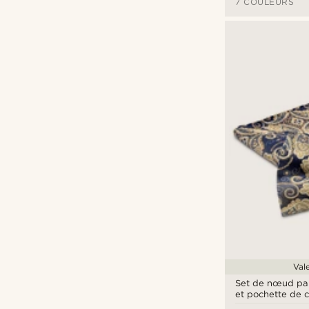
7 COULEURS
Val
Set de nœud pap
et pochette de 
Paisley