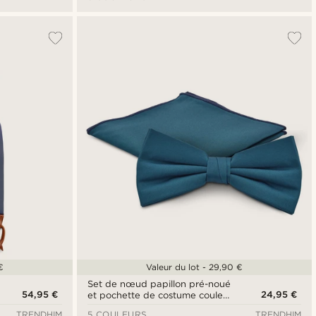
€
Valeur du lot - 29,90 €
Set de nœud papillon pré-noué
54,95 €
24,95 €
et pochette de costume couleur
bleu pétrole
TRENDHIM
5 COULEURS
TRENDHIM