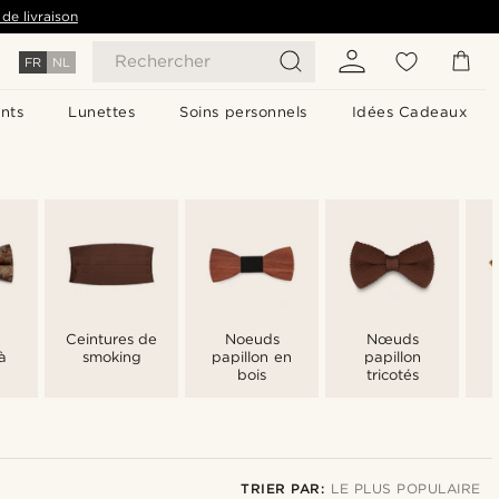
de livraison
Rechercher
FR
NL
nts
Lunettes
Soins personnels
Idées Cadeaux
Ceintures de
Noeuds
Nœuds
à
smoking
papillon en
papillon
bois
tricotés
TRIER PAR:
LE PLUS POPULAIRE