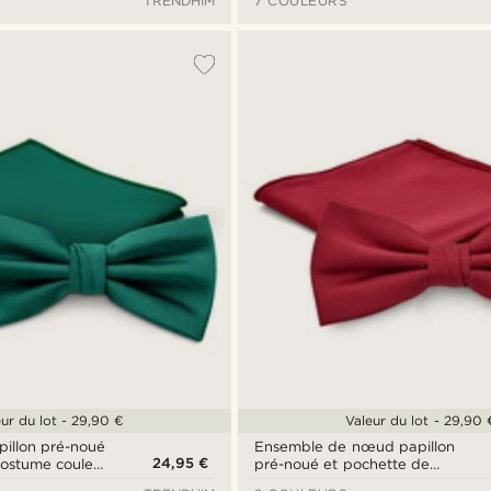
TRENDHIM
7 COULEURS
ur du lot - 29,90 €
Valeur du lot - 29,90 
illon pré-noué
Ensemble de nœud papillon
24,95 €
costume couleur
pré-noué et pochette de
costume bordeaux