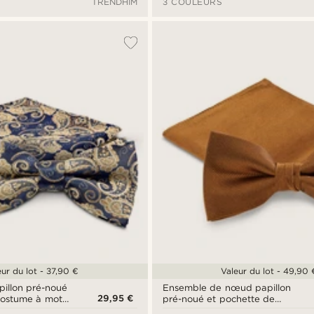
TRENDHIM
3 COULEURS
eur du lot - 37,90 €
Valeur du lot - 49,90 
illon pré-noué
Ensemble de nœud papillon
29,95 €
costume à motif
pré-noué et pochette de
costume marron doré