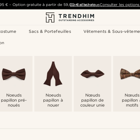
,95 €
-
Option gratuite à partir de
59,00 €
Contactez-nous
d'achats
-
Consulter les options 
costume
Sacs & Portefeuilles
Vêtements & Sous-vêteme
on
Noeuds
Noeuds
Nœuds
Nœuds
papillon pré-
papillon à
papillon de
papillon 
noués
nouer
couleur unie
motifs