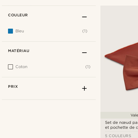
COULEUR
Bleu
(1)
MATÉRIAU
Coton
(1)
PRIX
Vale
Set de nœud pap
et pochette de 
terracotta
5 COULEURS