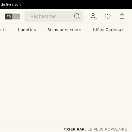
de livraison
Rechercher
FR
NL
nts
Lunettes
Soins personnels
Idées Cadeaux
TRIER PAR:
LE PLUS POPULAIRE