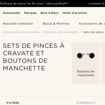
Politique de retour de 30 jours - sans justificatif !
Livraison
4
Nouveautés
Marques
Best-Sellers
Vente d'archives
Nouvelle collection
Bijoux & Montres
Accessoires de 
Accessoires de costume
Boutons de manchette
Sets de pince
SETS DE PINCES À
CRAVATE ET
BOUTONS DE
MANCHETTE
Boutons de
manchette
FILTRES
6 PRODUITS