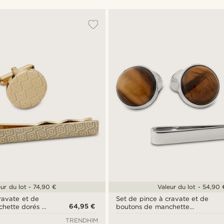
eur du lot - 74,90 €
Valeur du lot - 54,90 
ravate et de
Set de pince à cravate et de
64,95 €
hette dorés à
boutons de manchette
ue
argentés avec œil de tigre
TRENDHIM