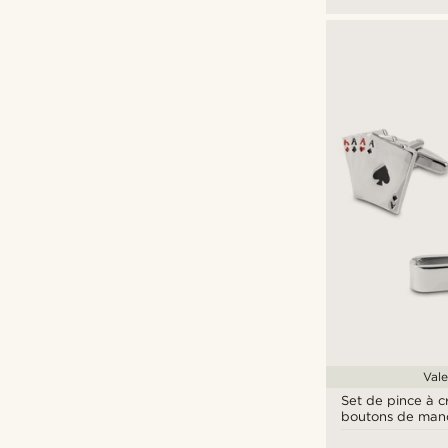
Vale
Set de pince à c
boutons de man
argentés Le Pok