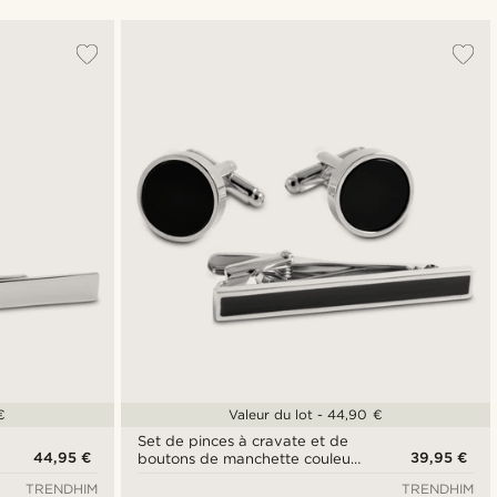
Le plus populaire
Nouveautés
Prix croissant
Prix décroissant
€
Valeur du lot - 44,90 €
Set de pinces à cravate et de
44,95 €
39,95 €
boutons de manchette couleur
argent et noir
TRENDHIM
TRENDHIM