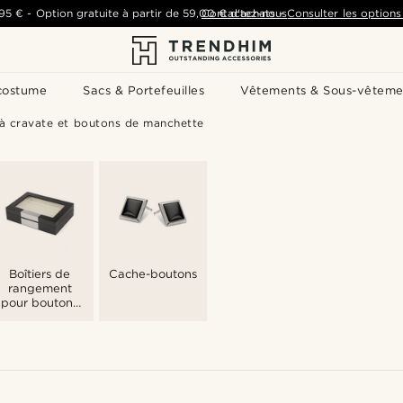
,95 €
-
Option gratuite à partir de
59,00 €
Contactez-nous
d'achats
-
Consulter les options 
costume
Sacs & Portefeuilles
Vêtements & Sous-vêteme
 à cravate et boutons de manchette
Boîtiers de
Cache-boutons
rangement
pour boutons
de manchette