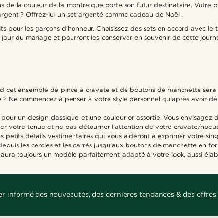
us de la couleur de la montre que porte son futur destinataire. Votre p
argent ? Offrez-lui un set argenté comme cadeau de Noël .
s pour les garçons d’honneur. Choisissez des sets en accord avec le th
 jour du mariage et pourront les conserver en souvenir de cette journ
and cet ensemble de pince à cravate et de boutons de manchette sera
 ? Ne commencez à penser à votre style personnel qu'après avoir défin
pour un design classique et une couleur or assortie. Vous envisagez 
er votre tenue et ne pas détourner l'attention de votre cravate/noeu
 petits détails vestimentaires qui vous aideront à exprimer votre sing
, depuis les cercles et les carrés jusqu'aux boutons de manchette en 
 aura toujours un modèle parfaitement adapté à votre look, aussi élabor
er informé des nouveautés, des dernières tendances & des offres 