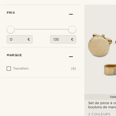
PRIX
€
€
MARQUE
Trendhim
(6)
Val
Set de pince à c
boutons de manc
motif géométriq
2 COULEURS