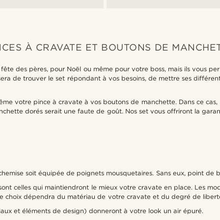
NCES À CRAVATE ET BOUTONS DE MANCHET
fête des pères, pour Noël ou même pour votre boss, mais ils vous perm
 sera de trouver le set répondant à vos besoins, de mettre ses différen
même votre pince à cravate à vos boutons de manchette. Dans ce cas,
ette dorés serait une faute de goût. Nos set vous offriront la garant
chemise soit équipée de poignets mousquetaires. Sans eux, point de 
 sont celles qui maintiendront le mieux votre cravate en place. Les mod
choix dépendra du matériau de votre cravate et du degré de liberté q
iaux et éléments de design) donneront à votre look un air épuré.