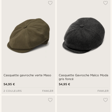
Le plus populaire
Nouveautés
Prix croissant
Prix décroissant
Casquette gavroche verte Maso
Casquette Gavroche Malco Moda
gris foncé
54,95 €
54,95 €
2 COULEURS
FAWLER
FAWLER