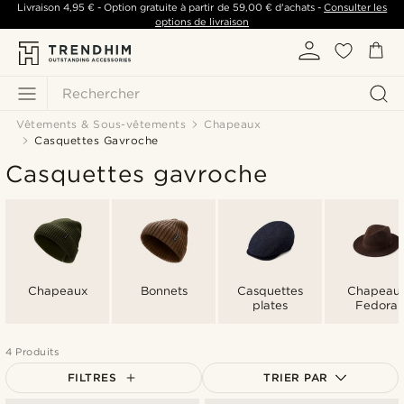
Livraison
4,95 €
- Option gratuite à partir de
59,00 €
d'achats -
Consulter les
options de livraison
Rechercher
Vêtements & Sous-vêtements
Chapeaux
Casquettes Gavroche
Casquettes gavroche
Chapeaux
Bonnets
Casquettes
Chapeau
plates
Fedora
4 Produits
FILTRES
TRIER PAR