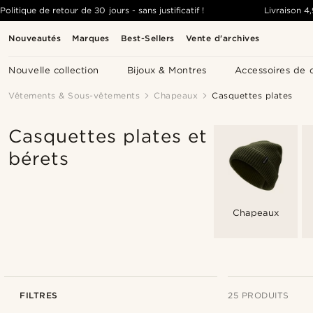
Politique de retour de 30 jours - sans justificatif !
Livraison
4
Nouveautés
Marques
Best-Sellers
Vente d'archives
Nouvelle collection
Bijoux & Montres
Accessoires de 
Vêtements & Sous-vêtements
Chapeaux
Casquettes plates
Casquettes plates et
bérets
Chapeaux
FILTRES
25 PRODUITS