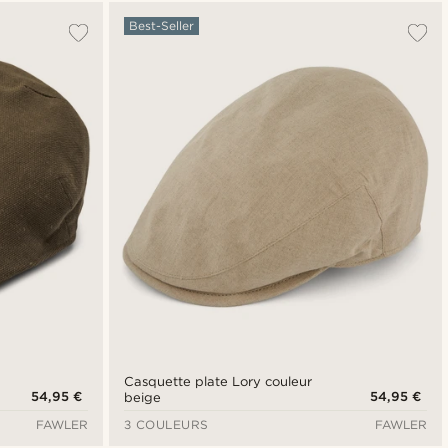
Le plus populaire
Best-Seller
Nouveautés
Prix croissant
Prix décroissant
Casquette plate Lory couleur
54,95 €
54,95 €
beige
FAWLER
3 COULEURS
FAWLER