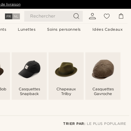
de livraison
Rechercher
FR
NL
nts
Lunettes
Soins personnels
Idées Cadeaux
Bob
Casquettes
Chapeaux
Casquettes
Snapback
Trilby
Gavroche
TRIER PAR:
LE PLUS POPULAIRE