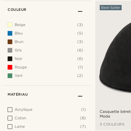
Best-Seller
COULEUR
Beige
(3)
Bleu
(5)
Brun
(3)
Gris
(6)
Noir
(6)
Rouge
(1)
Vert
(2)
MATÉRIAU
Acrylique
(1)
Casquette béret
Moda
Coton
(8)
3 COULEURS
Laine
(7)