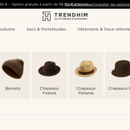
,95 €
-
Option gratuite à partir de
59,00 €
Contactez-nous
d'achats
-
Consulter les options 
costume
Sacs & Portefeuilles
Vêtements & Sous-vêteme
Bonnets
Chapeaux
Chapeaux
Chapeaux 
Fedora
Panama