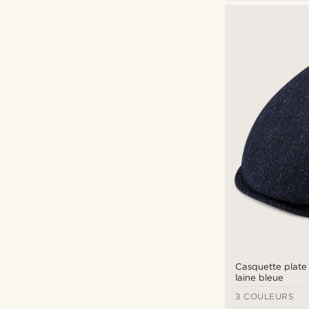
Fawler
(25)
€
€
Casquette plate
laine bleue
3 COULEURS