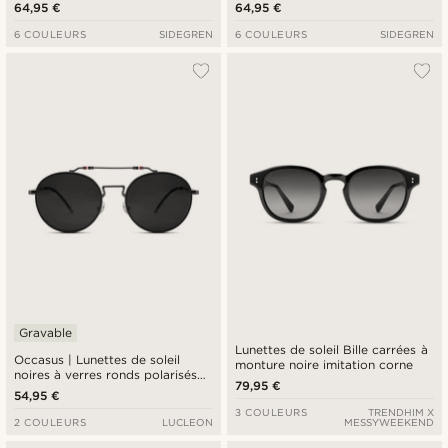
écaille
64,95 €
64,95 €
6 COULEURS
SIDEGREN
6 COULEURS
SIDEGREN
Gravable
Lunettes de soleil Bille carrées à
Occasus | Lunettes de soleil
monture noire imitation corne
noires à verres ronds polarisés
79,95 €
et double pont
54,95 €
3 COULEURS
TRENDHIM X
2 COULEURS
LUCLEON
MESSYWEEKEND