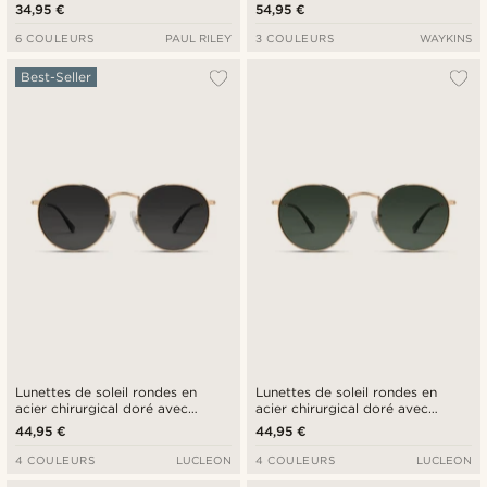
bleus
34,95 €
54,95 €
6 COULEURS
PAUL RILEY
3 COULEURS
WAYKINS
Best-Seller
Lunettes de soleil rondes en
Lunettes de soleil rondes en
acier chirurgical doré avec
acier chirurgical doré avec
verres noirs polarisés
verres verts polarisés
44,95 €
44,95 €
4 COULEURS
LUCLEON
4 COULEURS
LUCLEON