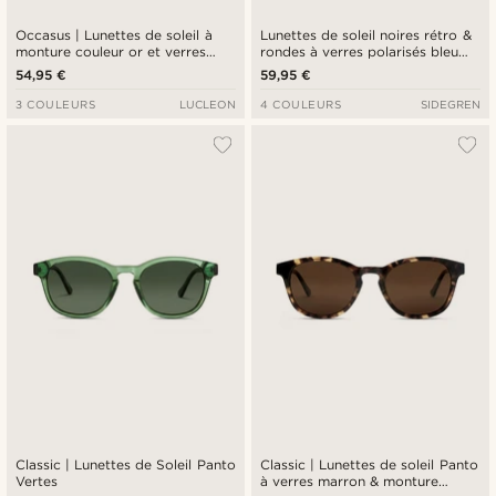
Occasus | Lunettes de soleil à
Lunettes de soleil noires rétro &
monture couleur or et verres
rondes à verres polarisés bleu
bruns polarisés
miroir
54,95 €
59,95 €
3 COULEURS
LUCLEON
4 COULEURS
SIDEGREN
Classic | Lunettes de Soleil Panto
Classic | Lunettes de soleil Panto
Vertes
à verres marron & monture