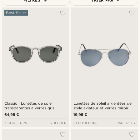
FILTRES
TRIER PAR
Le plus populaire
Best-Seller
Nouveautés
Prix croissant
Prix décroissant
Classic | Lunettes de soleil
Lunettes de soleil argentées de
transparentes à verres gris
style aviateur et verres miroir
polarisés
64,95 €
19,95 €
7 COULEURS
SIDEGREN
21 COULEURS
PAUL RILEY