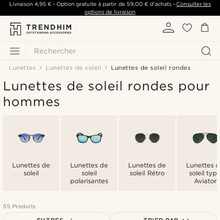
Livraison
4,95 €
- Option gratuite à partir de
59,00 €
d'achats -
Consulter les
options de livraison
Rechercher
Lunettes
Lunettes de soleil
Lunettes de soleil rondes
Lunettes de soleil rondes pour
hommes
Lunettes de
Lunettes de
Lunettes de
Lunettes 
soleil
soleil
soleil Rétro
soleil typ
polarisantes
Aviator
55 Produits