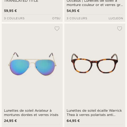
TRANSLATED TITLE
Occasus | Lunettes de soleil à
monture couleur or et verres gris
polarisés
59,95 €
54,95 €
3 COULEURS
OTSU
3 COULEURS
LUCLEON
Lunettes de soleil Aviateur à
Lunettes de soleil écaille Warrick
montures dorées et verres irisés
Thea à verres polarisés anti
lumière bleue
24,95 €
64,95 €