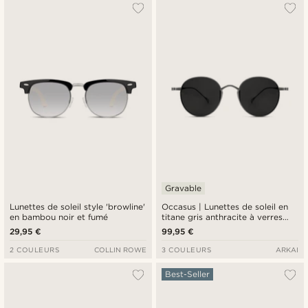
Gravable
Lunettes de soleil style 'browline'
Occasus | Lunettes de soleil en
en bambou noir et fumé
titane gris anthracite à verres
ronds polarisés
29,95 €
99,95 €
2 COULEURS
COLLIN ROWE
3 COULEURS
ARKAI
Best-Seller