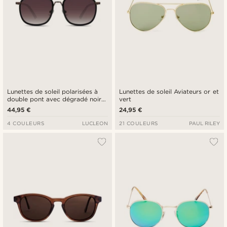
Lunettes de soleil polarisées à
Lunettes de soleil Aviateurs or et
double pont avec dégradé noir
vert
et brun
44,95 €
24,95 €
4 COULEURS
LUCLEON
21 COULEURS
PAUL RILEY