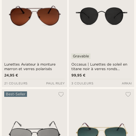
Gravable
Lunettes Aviateur à monture
Occasus | Lunettes de soleil en
marron et verres polarisés
titane noir à verres ronds
polarisés
24,95 €
99,95 €
21 COULEURS
PAUL RILEY
3 COULEURS
ARKAI
Best-Seller