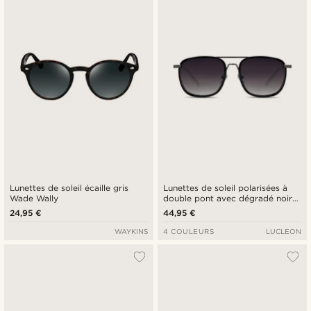
Lunettes de soleil écaille gris
Lunettes de soleil polarisées à
Wade Wally
double pont avec dégradé noir
et bleu
24,95 €
44,95 €
WAYKINS
4 COULEURS
LUCLEON