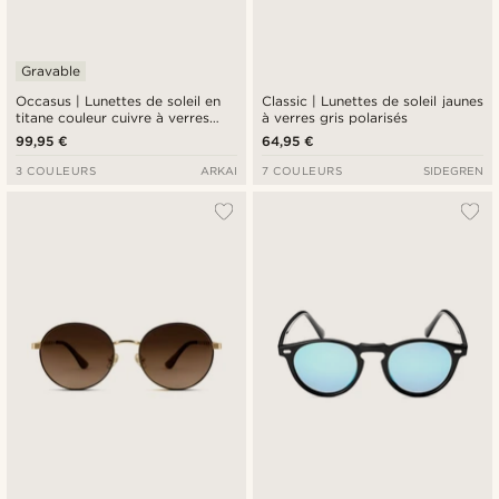
Gravable
Occasus | Lunettes de soleil en
Classic | Lunettes de soleil jaunes
titane couleur cuivre à verres
à verres gris polarisés
ronds polarisés
99,95 €
64,95 €
3 COULEURS
ARKAI
7 COULEURS
SIDEGREN