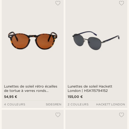
Lunettes de soleil rétro écailles
Lunettes de soleil Hackett
de tortue à verres ronds
London | HSK115794152
polarisés
54,95 €
155,00 €
4 COULEURS
SIDEGREN
2 COULEURS
HACKETT LONDON