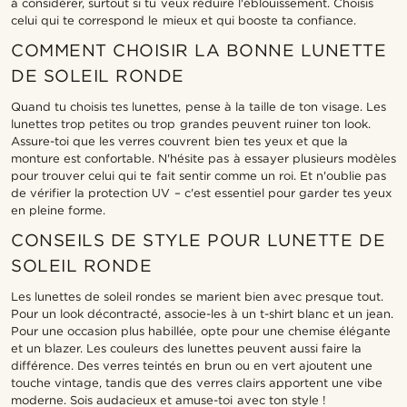
à considérer, surtout si tu veux réduire l'éblouissement. Choisis
celui qui te correspond le mieux et qui booste ta confiance.
COMMENT CHOISIR LA BONNE LUNETTE
DE SOLEIL RONDE
Quand tu choisis tes lunettes, pense à la taille de ton visage. Les
lunettes trop petites ou trop grandes peuvent ruiner ton look.
Assure-toi que les verres couvrent bien tes yeux et que la
monture est confortable. N'hésite pas à essayer plusieurs modèles
pour trouver celui qui te fait sentir comme un roi. Et n'oublie pas
de vérifier la protection UV – c'est essentiel pour garder tes yeux
en pleine forme.
CONSEILS DE STYLE POUR LUNETTE DE
SOLEIL RONDE
Les lunettes de soleil rondes se marient bien avec presque tout.
Pour un look décontracté, associe-les à un t-shirt blanc et un jean.
Pour une occasion plus habillée, opte pour une chemise élégante
et un blazer. Les couleurs des lunettes peuvent aussi faire la
différence. Des verres teintés en brun ou en vert ajoutent une
touche vintage, tandis que des verres clairs apportent une vibe
moderne. Sois audacieux et amuse-toi avec ton style !