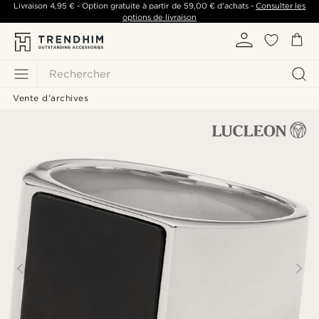
Livraison
4,95 €
- Option gratuite à partir de
59,00 €
d'achats -
Consulter les
options de livraison
Rechercher
Vente d'archives