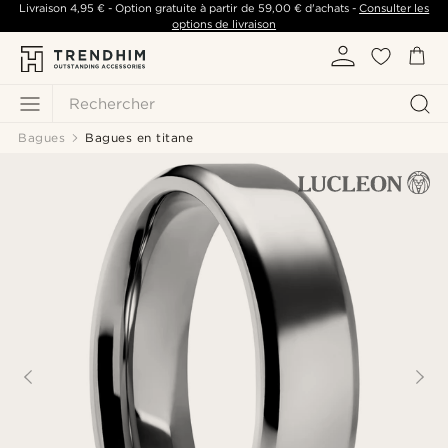
Livraison
4,95 €
- Option gratuite à partir de
59,00 €
d'achats -
Consulter les
options de livraison
Rechercher
Bagues
Bagues en titane