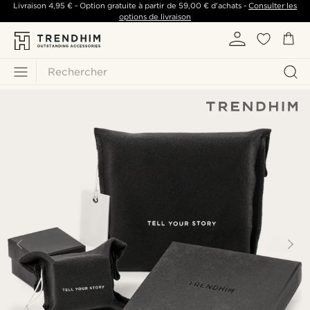
Livraison
4,95 €
- Option gratuite à partir de
59,00 €
d'achats -
Consulter les
options de livraison
Rechercher