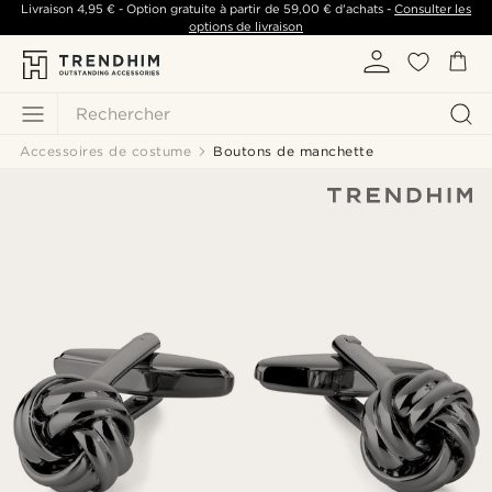
Livraison
4,95 €
- Option gratuite à partir de
59,00 €
d'achats -
Consulter les
options de livraison
Rechercher
Accessoires de costume
Boutons de manchette