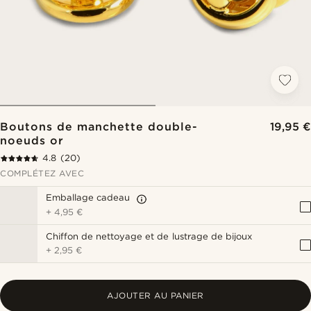
Boutons de manchette double-
19,95 €
noeuds or
4.8
(20)
COMPLÉTEZ AVEC
Emballage cadeau
+
4,95 €
Chiffon de nettoyage et de lustrage de bijoux
+
2,95 €
AJOUTER AU PANIER