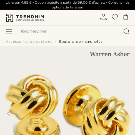
Livraison
4,95 €
- Option gratuite à partir de
59,00 €
d'achats -
Consulter les
options de livraison
Rechercher
Accessoires de costume
Boutons de manchette