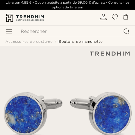
Livraison
4,95 €
- Option gratuite à partir de
59,00 €
d'achats -
Consulter les
options de livraison
Rechercher
Accessoires de costume
Boutons de manchette