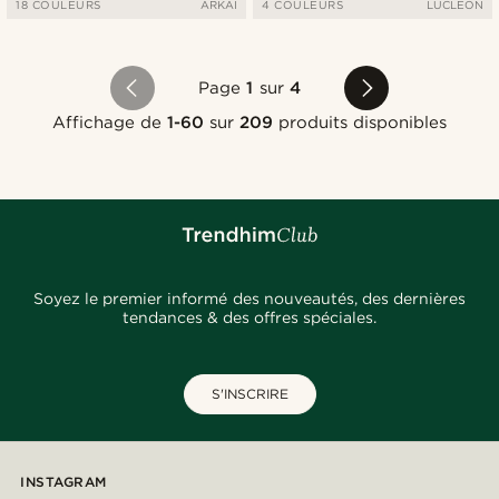
18 COULEURS
ARKAI
4 COULEURS
LUCLEON
Page
1
sur
4
Affichage de
1-60
sur
209
produits disponibles
Soyez le premier informé des nouveautés, des dernières
tendances & des offres spéciales.
S'INSCRIRE
INSTAGRAM