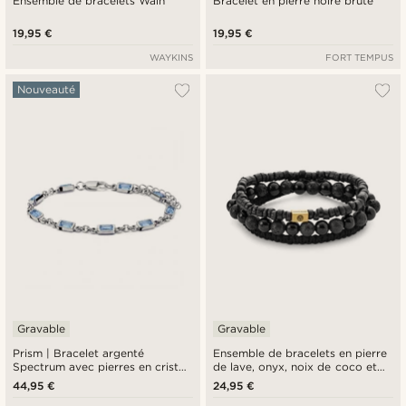
Ensemble de bracelets Wain
Bracelet en pierre noire brute
19,95 €
19,95 €
WAYKINS
FORT TEMPUS
Nouveauté
Gravable
Gravable
Prism | Bracelet argenté
Ensemble de bracelets en pierre
Spectrum avec pierres en cristal
de lave, onyx, noix de coco et
bleu foncé
acier doré
44,95 €
24,95 €