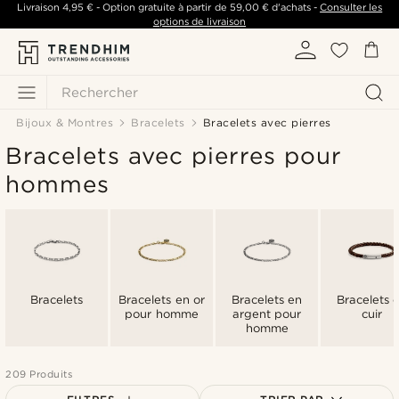
Livraison
4,95 €
- Option gratuite à partir de
59,00 €
d'achats -
Consulter les
options de livraison
Rechercher
Bijoux & Montres
Bracelets
Bracelets avec pierres
Bracelets avec pierres pour
hommes
Bracelets
Bracelets en or
Bracelets en
Bracelets 
pour homme
argent pour
cuir
homme
209 Produits