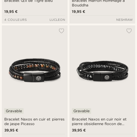
Bracelet Œil de Tigre Bleu
Bracelet marron Hommage à
Bouddha
19,95 €
19,95 €
4 COULEURS
LUCLEON
NESHRAW
Gravable
Gravable
Bracelet Naxos en cuir et pierres
Bracelet Naxos en cuir noir et
de jaspe Picasso
pierre obsidienne flocon de
neige
39,95 €
39,95 €