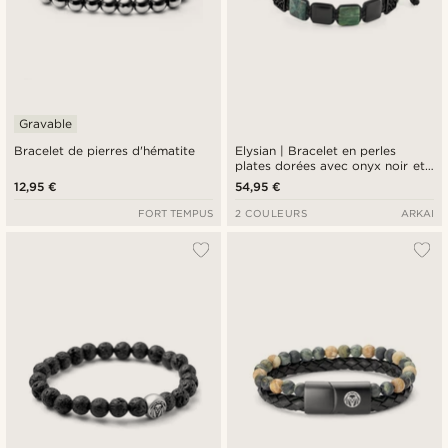
Gravable
Bracelet de pierres d'hématite
Elysian | Bracelet en perles
plates dorées avec onyx noir et
œil de tigre vert
12,95 €
54,95 €
FORT TEMPUS
2 COULEURS
ARKAI