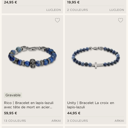
24,95 €
19,95 €
LUCLEON
2 COULEURS
LUCLEON
Gravable
Rico | Bracelet en lapis-lazuli
Unity | Bracelet La croix en
avec tête de mort en acier
lapis-lazuli
inoxydable argenté
59,95 €
44,95 €
13 COULEURS
ARKAI
3 COULEURS
ARKAI