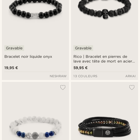
Gravable
Gravable
Bracelet noir liquide onyx
Rico | Bracelet en pierres de
lave avec tête de mort en acier
inoxydable noir
19,95 €
59,95 €
NESHRAW
13 COULEURS
ARKAI