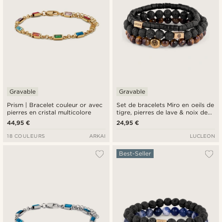
Gravable
Gravable
Prism | Bracelet couleur or avec
Set de bracelets Miro en oeils de
pierres en cristal multicolore
tigre, pierres de lave & noix de
coco
44,95 €
24,95 €
18 COULEURS
ARKAI
LUCLEON
Best-Seller