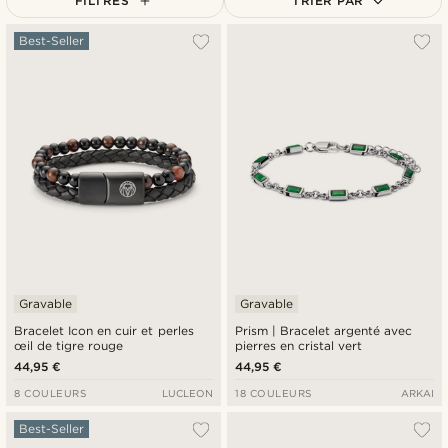
FILTRES
TRIER PAR
Le plus populaire
Best-Seller
Nouveautés
Prix croissant
Prix décroissant
Gravable
Gravable
Bracelet Icon en cuir et perles
Prism | Bracelet argenté avec
œil de tigre rouge
pierres en cristal vert
44,95 €
44,95 €
8 COULEURS
LUCLEON
18 COULEURS
ARKAI
Best-Seller