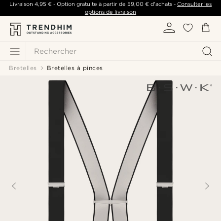
Livraison
4,95 €
- Option gratuite à partir de
59,00 €
d'achats -
Consulter les
options de livraison
Rechercher
Bretelles
Bretelles à pinces