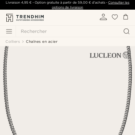
Livraison
4,95 €
- Option gratuite à partir de
59,00 €
d'achats -
Consulter les
options de livraison
Rechercher
Colliers
Chaînes en acier