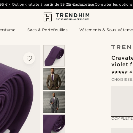
,95 €
-
Option gratuite à partir de
59,00 €
Contactez-nous
d'achats
-
Consulter les options 
costume
Sacs & Portefeuilles
Vêtements & Sous-vêteme
Cravat
violet 
4
CHOISISSE
COMPLÉTE