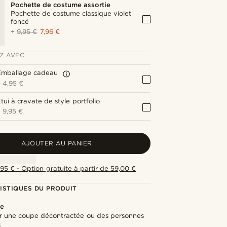
Pochette de costume assortie
Pochette de costume classique violet
foncé
+
9,95 €
7,96 €
Z AVEC
Emballage cadeau
+
4,95 €
tui à cravate de style portfolio
+
9,95 €
AJOUTER AU PANIER
,95 € - Option gratuite à partir de 59,00 €
ISTIQUES DU PRODUIT
te
ur une coupe décontractée ou des personnes
s