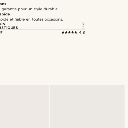
 ans
 garantie pour un style durable.
rapide
apide et fiable en toutes occasions.
ION
ISTIQUES
NT
4.8