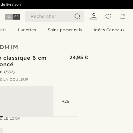
de livraison
Rechercher
NL
FR
nts
Lunettes
Soins personnels
Idées Cadeaux
e classique 6 cm
24,95 €
foncé
.8
(587)
Z LA COULEUR
+25
Z LE LOOK