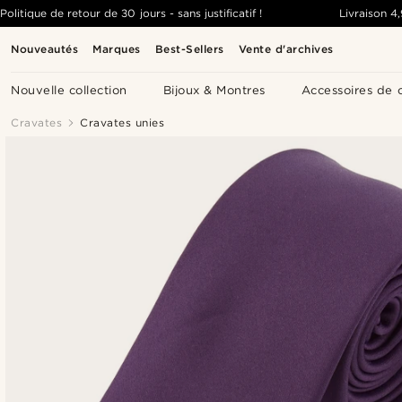
Politique de retour de 30 jours - sans justificatif !
Livraison
4
Nouveautés
Marques
Best-Sellers
Vente d'archives
Nouvelle collection
Bijoux & Montres
Accessoires de 
Cravates
Cravates unies