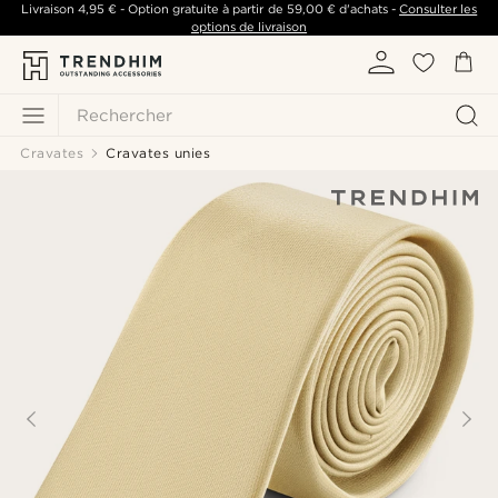
Livraison
4,95 €
- Option gratuite à partir de
59,00 €
d'achats -
Consulter les
options de livraison
Rechercher
Cravates
Cravates unies