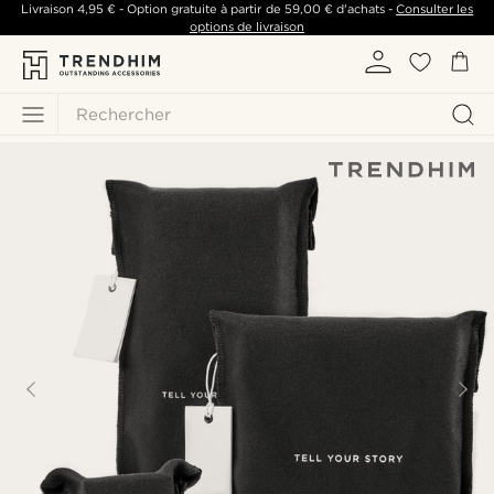
Livraison
4,95 €
- Option gratuite à partir de
59,00 €
d'achats -
Consulter les
options de livraison
Rechercher