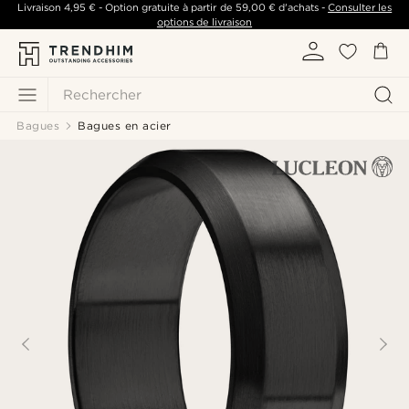
Livraison
4,95 €
- Option gratuite à partir de
59,00 €
d'achats -
Consulter les
options de livraison
Rechercher
Bagues
Bagues en acier