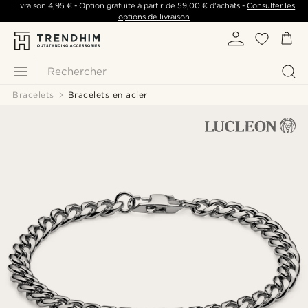
Livraison
4,95 €
- Option gratuite à partir de
59,00 €
d'achats -
Consulter les
options de livraison
Rechercher
Bracelets
Bracelets en acier