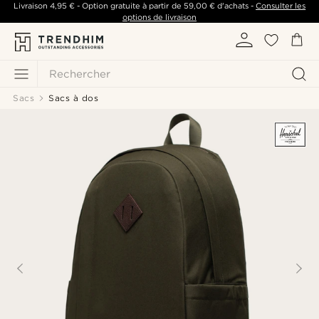
Livraison
4,95 €
- Option gratuite à partir de
59,00 €
d'achats -
Consulter les
options de livraison
Rechercher
Sacs
Sacs à dos