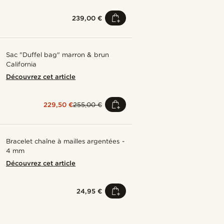
239,00 €
Sac "Duffel bag" marron & brun
California
Découvrez cet article
229,50 €
255,00 €
Bracelet chaîne à mailles argentées -
4 mm
Découvrez cet article
24,95 €
Acheter le look
Acheter le