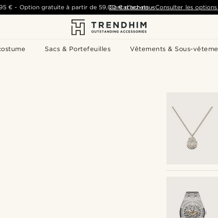
,95 €
-
Option gratuite à partir de
59,00 €
Contactez-nous
d'achats
-
Consulter les options 
costume
Sacs & Portefeuilles
Vêtements & Sous-vêteme