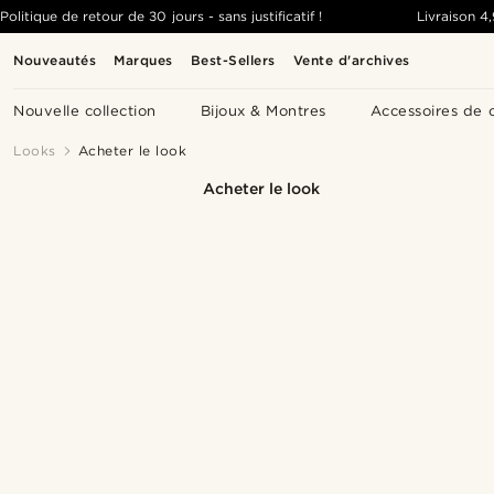
Politique de retour de 30 jours - sans justificatif !
Livraison
4
Nouveautés
Marques
Best-Sellers
Vente d'archives
Nouvelle collection
Bijoux & Montres
Accessoires de 
Looks
Acheter le look
Acheter le look