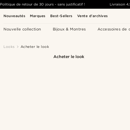
Politique de retour de 30 jours - sans justificatif !
Livraison
4
Nouveautés
Marques
Best-Sellers
Vente d'archives
Nouvelle collection
Bijoux & Montres
Accessoires de 
Looks
Acheter le look
Acheter le look