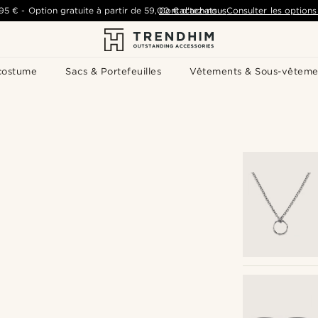
,95 €
-
Option gratuite à partir de
59,00 €
Contactez-nous
d'achats
-
Consulter les options 
costume
Sacs & Portefeuilles
Vêtements & Sous-vêteme