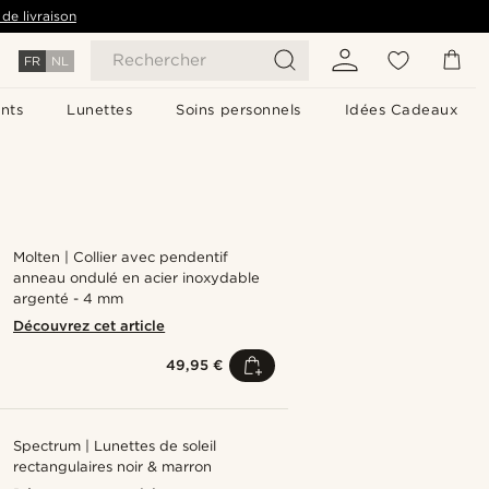
de livraison
Rechercher
FR
NL
nts
Lunettes
Soins personnels
Idées Cadeaux
Molten | Collier avec pendentif
anneau ondulé en acier inoxydable
argenté - 4 mm
Découvrez cet article
49,95 €
Spectrum | Lunettes de soleil
rectangulaires noir & marron