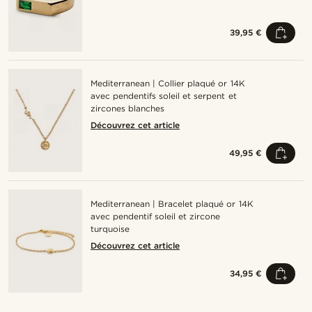
39,95 €
Mediterranean | Collier plaqué or 14K
avec pendentifs soleil et serpent et
zircones blanches
Découvrez cet article
49,95 €
Mediterranean | Bracelet plaqué or 14K
avec pendentif soleil et zircone
turquoise
Découvrez cet article
34,95 €
Acheter le look
Ache