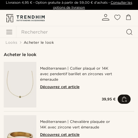
Livraison
4,95 €
- Option gratuite à partir de
59,00 €
d'achats -
Consulter les
options de livraison
Rechercher
Looks
Acheter le look
Acheter le look
Mediterranean | Collier plaqué or 14K
avec pendentif barillet en zircones vert
émeraude
Découvrez cet article
39,95 €
Mediterranean | Chevalière plaquée or
14K avec zircone vert émeraude
Découvrez cet article