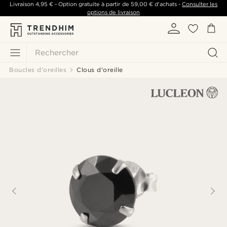
Livraison
4,95 €
- Option gratuite à partir de
59,00 €
d'achats -
Consulter les
options de livraison
Rechercher
Boucles d'oreilles
Clous d'oreille