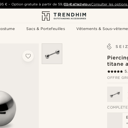
,95 €
-
Option gratuite à partir de
59,00 €
Contactez-nous
d'achats
-
Consulter les options 
costume
Sacs & Portefeuilles
Vêtements & Sous-vêteme
Piercin
titane
5
OFFRE GR
COMPLÉTE