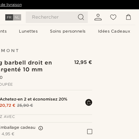
de livraison
Rechercher
FR
NL
nts
Lunettes
Soins personnels
Idées Cadeaux
g barbell droit en
12,95 €
 argenté 10 mm
.0
OUPÉE
Achetez-en 2 et économisez 20%
20,72 €
25,90 €
Z AVEC
Emballage cadeau
+
4,95 €