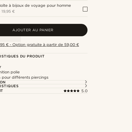
Boîte à bijoux de voyage pour homme
+
19,95 €
AJOUTER AU PANIER
,95 € - Option gratuite à partir de 59,00 €
ISTIQUES DU PRODUIT
r
nition polie
pour différents piercings
ION
ISTIQUES
NT
5.0