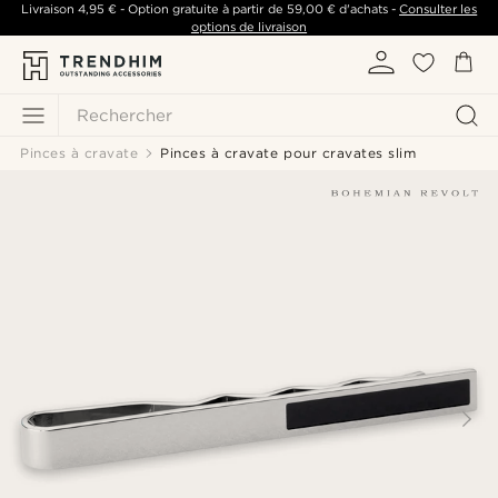
Livraison
4,95 €
- Option gratuite à partir de
59,00 €
d'achats -
Consulter les
options de livraison
Rechercher
Pinces à cravate
Pinces à cravate pour cravates slim