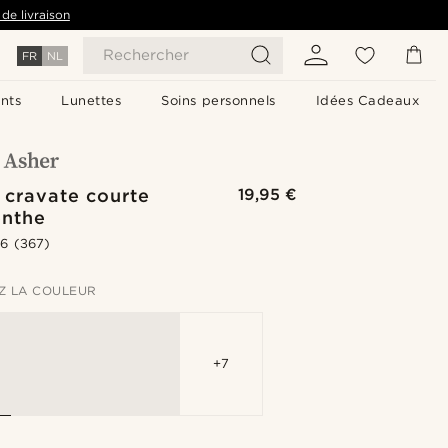
de livraison
Rechercher
FR
NL
nts
Lunettes
Soins personnels
Idées Cadeaux
 cravate courte
19,95 €
enthe
.6
(367)
Z LA COULEUR
+7