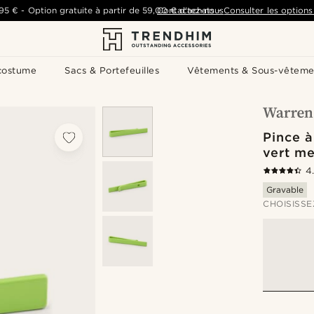
,95 €
-
Option gratuite à partir de
59,00 €
Contactez-nous
d'achats
-
Consulter les options 
costume
Sacs & Portefeuilles
Vêtements & Sous-vêteme
Pince à
vert m
4
Gravable
CHOISISSE