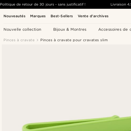
Politique de retour de 30 jours - sans justificatif !
Livraison
4
Nouveautés
Marques
Best-Sellers
Vente d'archives
Nouvelle collection
Bijoux & Montres
Accessoires de 
Pinces à cravate
Pinces à cravate pour cravates slim