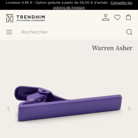
Livraison
4,95 €
- Option gratuite à partir de
59,00 €
d'achats -
Consulter les
options de livraison
Rechercher