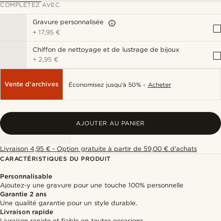
COMPLÉTEZ AVEC
Gravure personnalisée
+
17,95 €
Chiffon de nettoyage et de lustrage de bijoux
+
2,95 €
Vente d'archives
Économisez jusqu'à 50% -
Acheter
AJOUTER AU PANIER
Livraison 4,95 € - Option gratuite à partir de 59,00 € d'achats
CARACTÉRISTIQUES DU PRODUIT
Personnalisable
Ajoutez-y une gravure pour une touche 100% personnelle
Garantie 2 ans
Une qualité garantie pour un style durable.
Livraison rapide
Livraison rapide et fiable en toutes occasions.