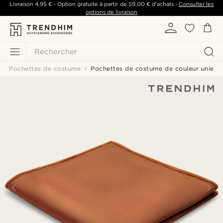
Livraison
4,95 €
- Option gratuite à partir de
59,00 €
d'achats -
Consulter les
options de livraison
Rechercher
Pochettes de costume
Pochettes de costume de couleur unie