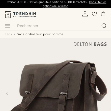
Livraison
4,95 €
- Option gratuite à partir de
59,00 €
d'achats -
Consulter les
options de livraison
Rechercher
Sacs
Sacs ordinateur pour homme