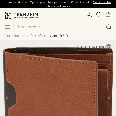
Livraison
4,95 €
- Option gratuite à partir de
59,00 €
d'achats -
Consulter les
options de livraison
Rechercher
Portefeuilles
Portefeuilles anti-RFID