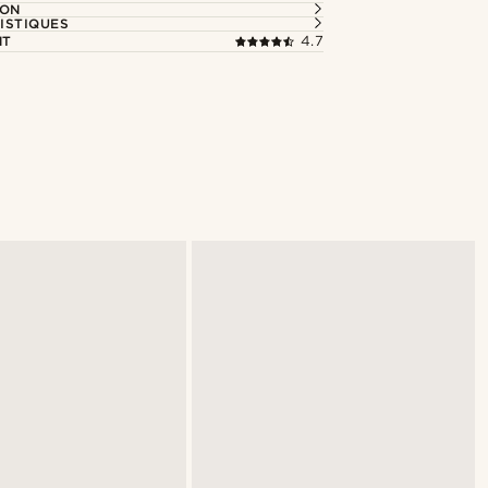
ION
ISTIQUES
NT
4.7