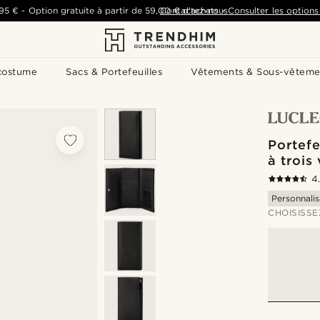
,95 €
-
Option gratuite à partir de
59,00 €
Contactez-nous
d'achats
-
Consulter les options 
costume
Sacs & Portefeuilles
Vêtements & Sous-vêteme
Portefe
à trois
4
Personnalis
CHOISISSE