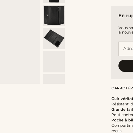
En ru
Vous so
à nouve
Adre
CARACTÉR
Cuir vérita
Résistant, 
Grande tail
Peut conten
Poche à bil
Compartimen
reçus