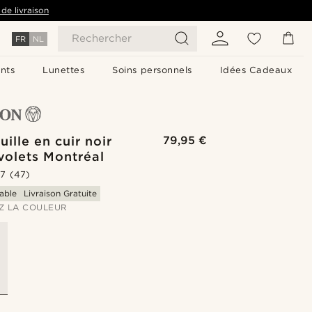
de livraison
Rechercher
FR
NL
nts
Lunettes
Soins personnels
Idées Cadeaux
uille en cuir noir
79,95 €
 volets Montréal
.7
(47)
able
Livraison Gratuite
Z LA COULEUR