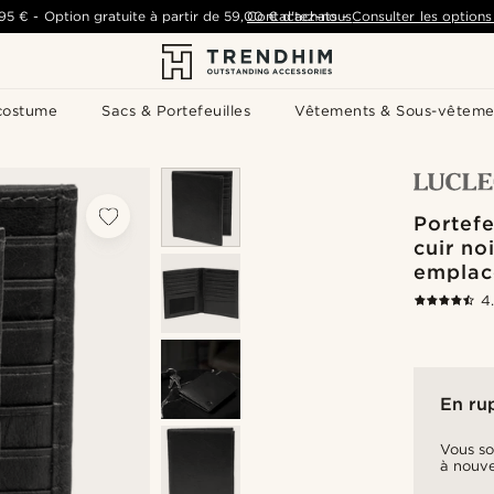
,95 €
-
Option gratuite à partir de
59,00 €
Contactez-nous
d'achats
-
Consulter les options 
costume
Sacs & Portefeuilles
Vêtements & Sous-vêteme
Portefe
cuir noi
emplac
4
En ru
Vous so
à nouve