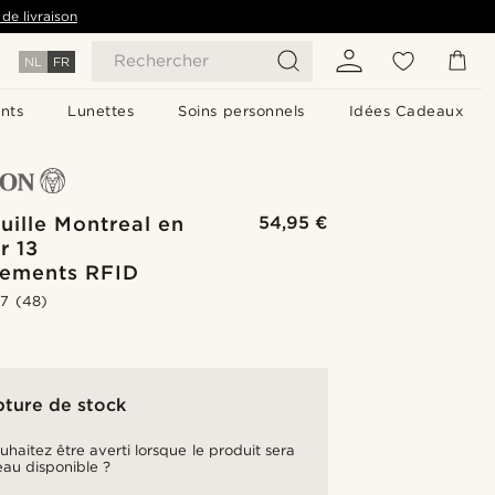
de livraison
Rechercher
NL
FR
nts
Lunettes
Soins personnels
Idées Cadeaux
uille Montreal en
54,95 €
r 13
ements RFID
.7
(48)
pture de stock
uhaitez être averti lorsque le produit sera
au disponible ?