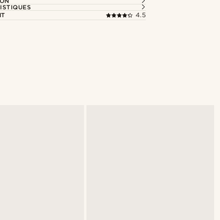
ION
ISTIQUES
NT
4.5