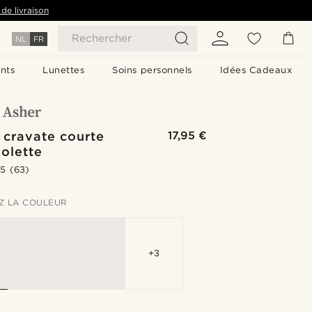
de livraison
Rechercher
NL
FR
nts
Lunettes
Soins personnels
Idées Cadeaux
 cravate courte
17,95 €
iolette
.5
(63)
Z LA COULEUR
+3