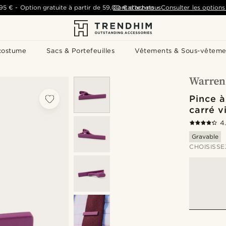
,95 €
-
Option gratuite à partir de
59,00 €
Contactez-nous
d'achats
-
Consulter les options 
costume
Sacs & Portefeuilles
Vêtements & Sous-vêteme
Pince à
carré v
4
Gravable
CHOISISSE